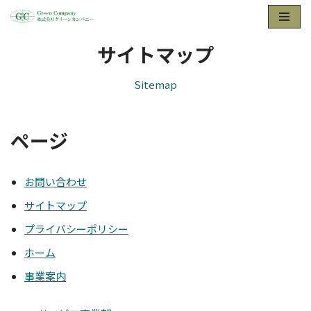
コ
サイトマップ
ン
テ
Sitemap
ン
ツ
へ
ページ
ス
キ
ッ
お問い合わせ
プ
サイトマップ
プライバシーポリシー
ホーム
事業案内