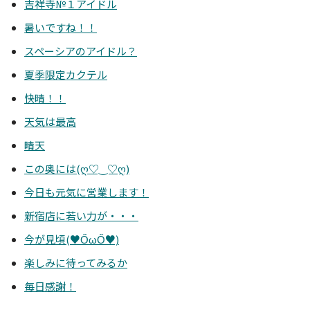
吉祥寺№１アイドル
暑いですね！！
スペーシアのアイドル？
夏季限定カクテル
快晴！！
天気は最高
晴天
この奥には(ღ♡‿♡ღ)
今日も元気に営業します！
新宿店に若い力が・・・
今が見頃(♥ŐωŐ♥)
楽しみに待ってみるか
毎日感謝！