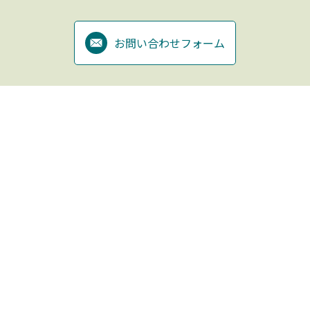
お問い合わせフォーム
株式会社グリーンカンパニー
〒164-0001 東京都中野区中野5-56-16タニヒロビル４階
TEL：03-3388-2777
FAX：03-3388-2778
ニュース
事業案内
会社案内
― サービス事業