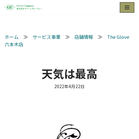
コ
ン
テ
ホーム
≫
サービス事業
≫
店舗情報
≫
The Glove
ン
六本木店
ツ
へ
ス
天気は最高
キ
ッ
プ
2022年4月22日